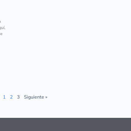
n
uí,
de
1
2
3
Siguiente »